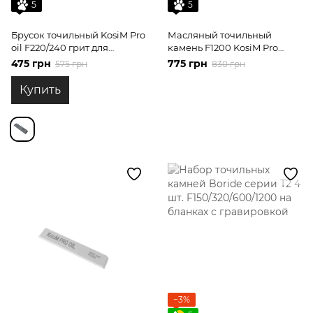
5
5
Брусок точильный KosiM Pro
Масляный точильный
oil F220/240 грит для
камень F1200 KosiM Pro
обдирки на бланке
карбид кремния 8000 grit
475 грн
775 грн
575 грн
830 грн
Купить
−3%