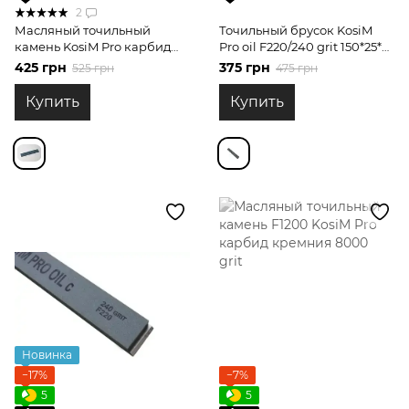
2
Масляный точильный
Точильный брусок KosiM
камень KosiM Pro карбид
Pro oil F220/240 grit 150*25*6
кремния 150 grit
мм карбид кремния для
425 грн
375 грн
525 грн
475 грн
обдирочных работ
Купить
Купить
Новинка
−17%
−7%
5
5