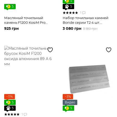
5
5
5
1
Масляный точильный
Набор точильных камней
камень F1200 KosiM Pro
Boride серии Т2 4 шт.
карбид кремния 8000 grit
F150/320/600/1200 на
925 грн
3 080 грн
3 180 грн
на алюминиевом бланке
бланках с гравировкой
−11%
−3%
5
Видео
5
5
1