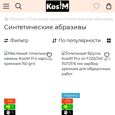
Каталог
Точильные камни
Синтетические абразивы
Синтетические абразивы
Фильтр
По популярности
Новинка
−19%
−21%
5
5
5
5