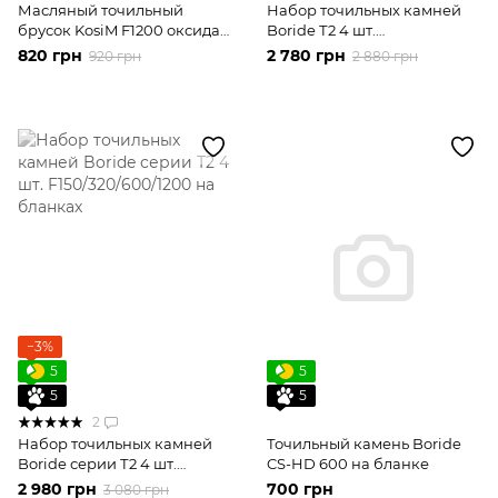
Масляный точильный
Набор точильных камней
брусок KosiM F1200 оксида
Boride Т2 4 шт.
алюминия 89 А 6 мм
F150/320/600/1200
820 грн
2 780 грн
920 грн
2 880 грн
−3%
5
5
5
5
2
Набор точильных камней
Точильный камень Boride
Boride серии Т2 4 шт.
CS-HD 600 на бланке
F150/320/600/1200 на
2 980 грн
700 грн
3 080 грн