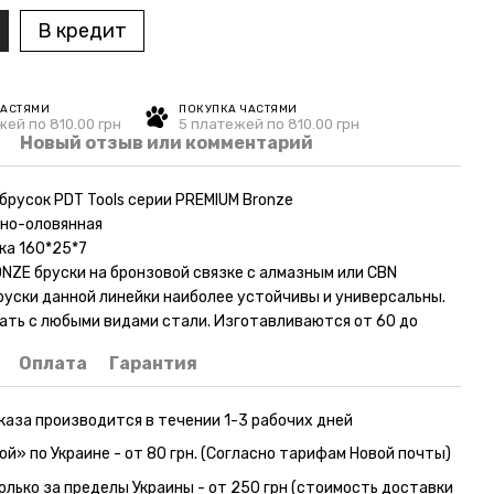
В кредит
ЧАСТЯМИ
ПОКУПКА ЧАСТЯМИ
жей по 810.00 грн
5 платежей по 810.00 грн
Новый отзыв или комментарий
брусок PDT Tools серии PREMIUM Bronze
дно-оловянная
ка 160*25*7
NZE бруски на бронзовой связке с алмазным или CBN
руски данной линейки наиболее устойчивы и универсальны.
ать с любыми видами стали. Изготавливаются от 60 до
Оплата
Гарантия
каза производится в течении 1-3 рабочих дней
ой» по Украине - от 80 грн. (Согласно тарифам Новой почты)
олько за пределы Украины - от 250 грн (стоимость доставки