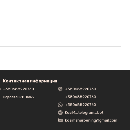
Контактная информация
+380688920760
+380688920760
+380688920760
Перезвонить вам?
+380688920760
KosiM_telegram_bot
kosimsharpening@gmail.com