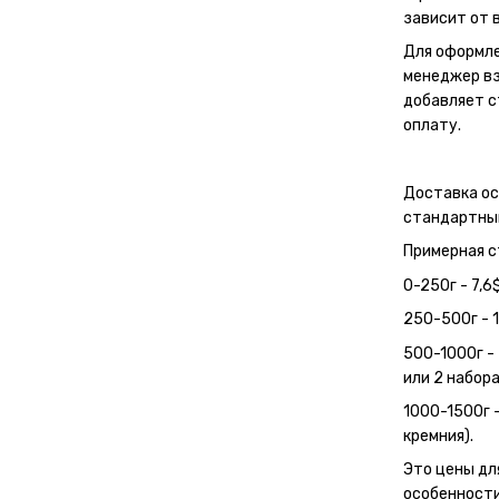
зависит от в
Для оформле
менеджер вз
добавляет с
оплату.
Доставка о
стандартным
Примерная с
0-250г - 7,6
250-500г - 1
500-1000г - 
или 2 набора
1000-1500г 
кремния).
Это цены дл
особенности