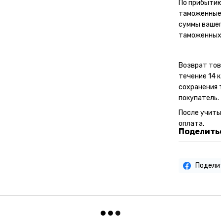
По прибытию
таможенные 
суммы вашег
таможенных
Возврат тов
течение 14 
сохранения 
покупатель.
После учит
оплата.
Поделитьс
Подели