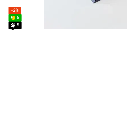
−2%
5
5