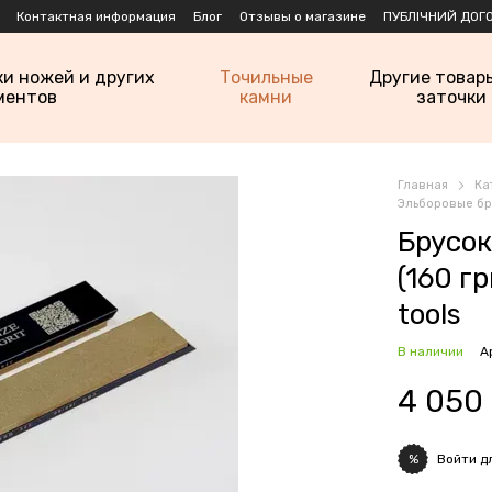
Контактная информация
Блог
Отзывы о магазине
ПУБЛІЧНИЙ ДОГО
ки ножей и других
Точильные
Другие товар
ментов
камни
заточки
Главная
Ка
Эльборовые бру
Брусок
(160 г
tools
В наличии
А
4 050
Войти
дл
%