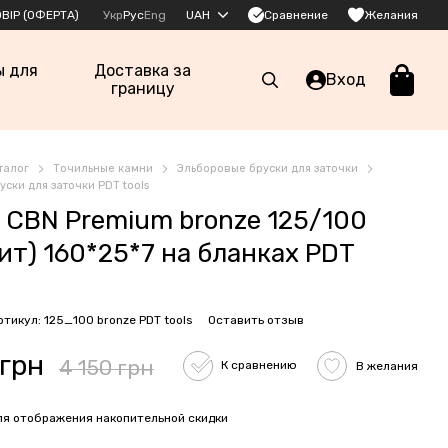
Сравнение
ВІР (ОФЕРТА)
Укр
Рус
Eng
UAH
Желания
ы для
Доставка за
Вход
границу
талог
Точильные камни
Эльборовые бруски для заточки
ски для заточки PDT tools
 CBN Premium bronze 125/100
рит) 160*25*7 на бланках PDT
ртикул: 125_100 bronze PDT tools
Оставить отзыв
 грн
4 150 грн
К сравнению
В желания
я отображения накопительной скидки