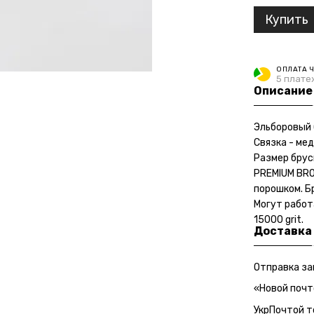
Купить
ОПЛАТА 
5 плате
Описание
Эльборовый 
Связка - ме
Размер брус
PREMIUM BRO
порошком. Б
Могут работ
15000 grit.
Доставка
Отправка за
«Новой почт
УкрПочтой т