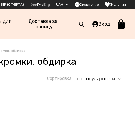
Сравнение
ВІР (ОФЕРТА)
Укр
Рус
Eng
UAH
Желания
ы для
Доставка за
Вход
границу
ромки, обдирка
кромки, обдирка
Сортировка:
по популярности