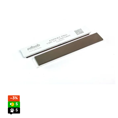
−3%
5
5