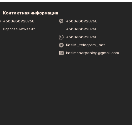
Контактная информация
+380688920760
+380688920760
+380688920760
Перезвонить вам?
+380688920760
KosiM_telegram_bot
kosimsharpening@gmail.com