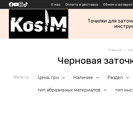
Перейти к основному контенту
О нас
Оплата и доставка
Обмен и возврат
Точилки для заточ
инстру
Главная
Ка
Черновая заточ
Фильтр
Цена, грн
Наличие
Раздел
тип абразивных материалов
тип инс