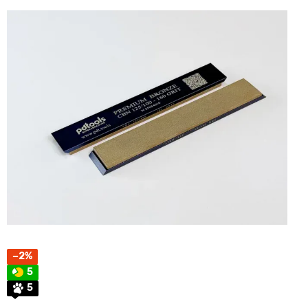
−2%
5
5