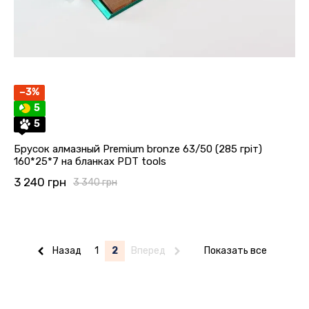
−3%
5
5
Брусок алмазный Premium bronze 63/50 (285 гріт)
160*25*7 на бланках PDT tools
3 240 грн
3 340 грн
Назад
1
2
Вперед
Показать все