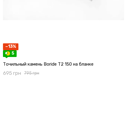
−13%
5
Точильный камень Boride T2 150 на бланке
695 грн
795 грн