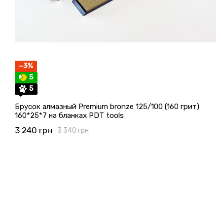
−3%
5
5
Брусок алмазный Premium bronze 125/100 (160 грит)
160*25*7 на бланках PDT tools
3 240 грн
3 340 грн