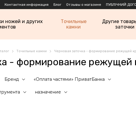
Контактная информация
Блог
Отзывы о магазине
ПУБЛІЧНИЙ ДОГО
ки ножей и других
Точильные
Другие товар
ментов
камни
заточки
талог
Точильные камни
Черновая заточка - формирование режущей к
ка - формирование режущей 
Бренд
«Оплата частями» ПриватБанка
трумента
назначение