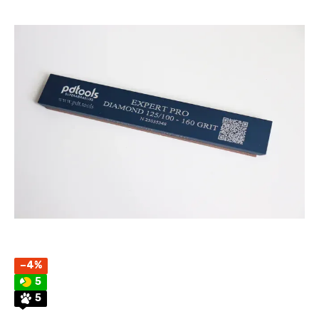
−4%
5
5