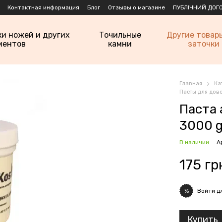
Контактная информация
Блог
Отзывы о магазине
ПУБЛІЧНИЙ ДОГО
ки ножей и других
Точильные
Другие товар
ментов
камни
заточки
Главная
Ка
Пасты для дов
Паста 
3000 g
В наличии
А
175 гр
Войти
дл
%
Купить