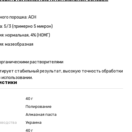
ного порошка: АСН
а: 5/3 (примерно 5 микрон)
я: нормальная, 4% (НОМГ)
я: мазеобразная
органическими растворителями
тирует стабильный результат, высокую точность обработки
в использовании.
истики
40 г
Полирование
Алмазная паста
зводства
Украина
40 г