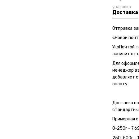
упаковка
Доставка
Отправка за
«Новой почт
УкрПочтой т
зависит от в
Для оформле
менеджер вз
добавляет с
оплату.
Доставка о
стандартным
Примерная с
0-250г - 7,6
250-500г - 1