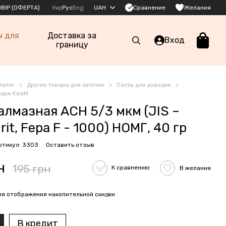
Сравнение
ВІР (ОФЕРТА)
Укр
Рус
Eng
UAH
Желания
ы для
Доставка за
Вход
границу
талог
Другие товары для заточки
Пасты для доводки
одки KosiM
алмазная АСН 5/3 мкм (JIS –
rit, Fepa F - 1000) НОМГ, 40 гр
ртикул: 3303
Оставить отзыв
н
195 грн
К сравнению
В желания
я отображения накопительной скидки
В кредит