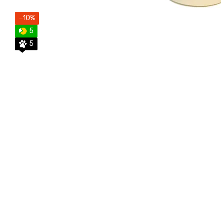
−10%
5
5