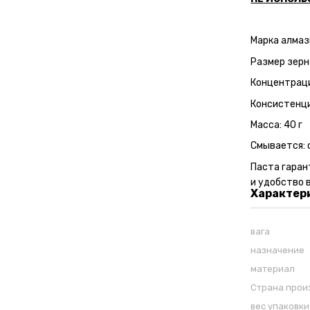
Марка алмаз
Размер зерн
Концентраци
Консистенци
Масса: 40 г
Смывается: 
Паста гаран
и удобство 
Характер
вага
назначение
материал
Страна прои
вес упаковки