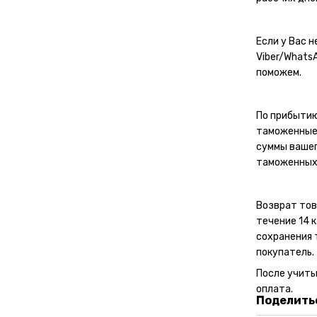
Если у Вас 
Viber/Whats
поможем.
По прибытию
таможенные 
суммы вашег
таможенных
Возврат тов
течение 14 
сохранения 
покупатель.
После учит
оплата.
Поделитьс