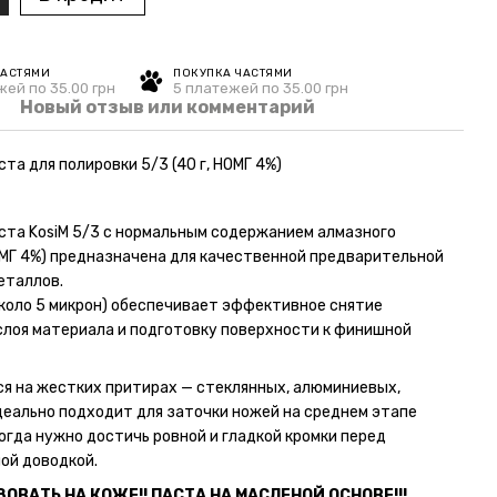
ЧАСТЯМИ
ПОКУПКА ЧАСТЯМИ
жей по 35.00 грн
5 платежей по 35.00 грн
Новый отзыв или комментарий
та для полировки 5/3 (40 г, НОМГ 4%)
ста KosiM 5/3 с нормальным содержанием алмазного
МГ 4%) предназначена для качественной предварительной
еталлов.
около 5 микрон) обеспечивает эффективное снятие
слоя материала и подготовку поверхности к финишной
я на жестких притирах — стеклянных, алюминиевых,
деально подходит для заточки ножей на среднем этапе
когда нужно достичь ровной и гладкой кромки перед
ой доводкой.
ОВАТЬ НА КОЖЕ!! ПАСТА НА МАСЛЕНОЙ ОСНОВЕ!!!