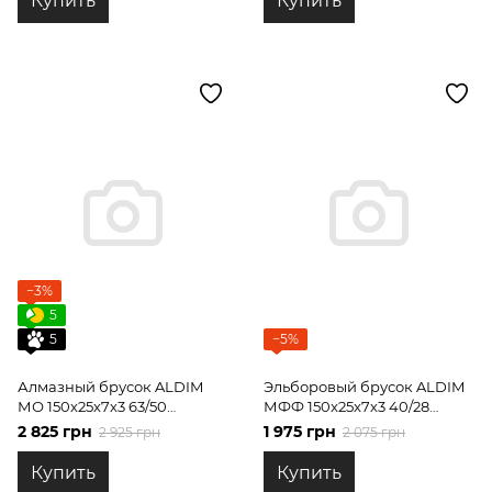
Купить
Купить
−3%
5
5
−5%
Алмазный брусок ALDIM
Эльборовый брусок ALDIM
МО 150х25х7х3 63/50
МФФ 150x25x7х3 40/28
получистовая заточка
чистовая заточка
2 825 грн
1 975 грн
2 925 грн
2 075 грн
Купить
Купить