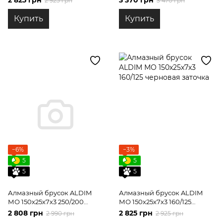
2 925 грн
3 470 грн
Купить
Купить
−6%
−3%
5
5
5
5
Алмазный брусок ALDIM
Алмазный брусок ALDIM
МО 150х25х7х3 250/200
МО 150х25х7х3 160/125
формирование режущей
черновая заточка
2 808 грн
2 825 грн
2 990 грн
2 925 грн
кромки