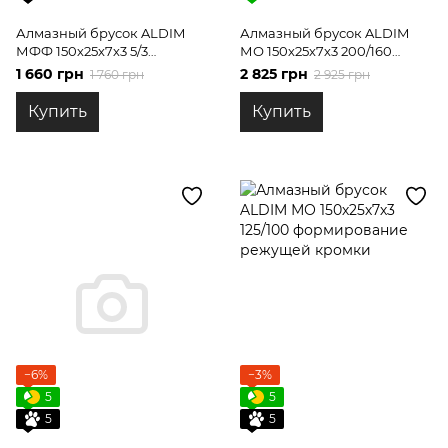
Алмазный брусок ALDIM
Алмазный брусок ALDIM
МФФ 150х25х7х3 5/3
МО 150х25х7х3 200/160
полирование
формирование режущей
1 660 грн
2 825 грн
1 760 грн
2 925 грн
кромки
Купить
Купить
−6%
−3%
5
5
5
5