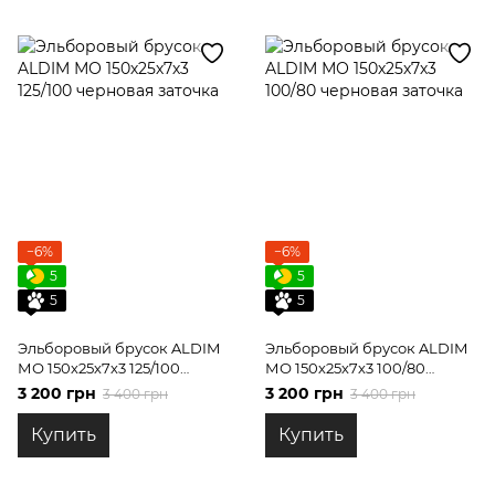
−6%
−6%
5
5
5
5
Эльборовый брусок ALDIM
Эльборовый брусок ALDIM
МО 150х25х7х3 125/100
МО 150х25х7х3 100/80
черновая заточка
черновая заточка
3 200 грн
3 200 грн
3 400 грн
3 400 грн
Купить
Купить