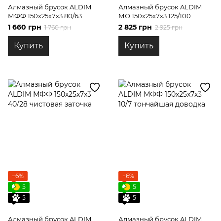
Алмазный брусок ALDIM
Алмазный брусок ALDIM
МФФ 150х25х7х3 80/63
МО 150х25х7х3 125/100
получистовая заточка
формирование режущей
1 660 грн
2 825 грн
1 760 грн
2 925 грн
кромки
Купить
Купить
−6%
−6%
5
5
5
5
Алмазный брусок ALDIM
Алмазный брусок ALDIM