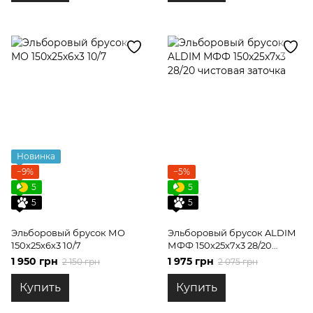
Новинка
−9%
−5%
5
5
5
5
Эльборовый брусок МО
Эльборовый брусок ALDIM
150х25х6х3 10/7
МФФ 150x25x7х3 28/20
чистовая заточка
1 950 грн
1 975 грн
2 150 грн
2 075 грн
Купить
Купить