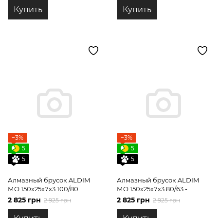
Купить
Купить
−3%
−3%
5
5
5
5
Алмазный брусок ALDIM
Алмазный брусок ALDIM
МО 150х25х7х3 100/80
МО 150х25х7х3 80/63 -
черновая заточка
получистовая заточка
2 825 грн
2 825 грн
2 925 грн
2 925 грн