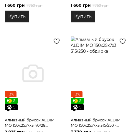
черновая заточка
полирование
1 660 грн
1 660 грн
1 760 грн
1 760 грн
Купить
Купить
−3%
−3%
5
5
5
5
Алмазный брусок ALDIM
Алмазный брусок ALDIM
МО 150х25х7х3 40/28
МО 150х25х7х3 315/250 -
чистовая заточка
обдирка
2 825 грн
3 370 грн