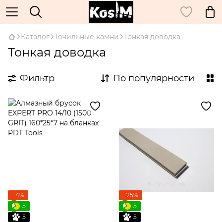
Каталог
Точильные камни
Тонкая доводка
Тонкая доводка
Фильтр
По популярности
−4%
−25%
5
5
5
5