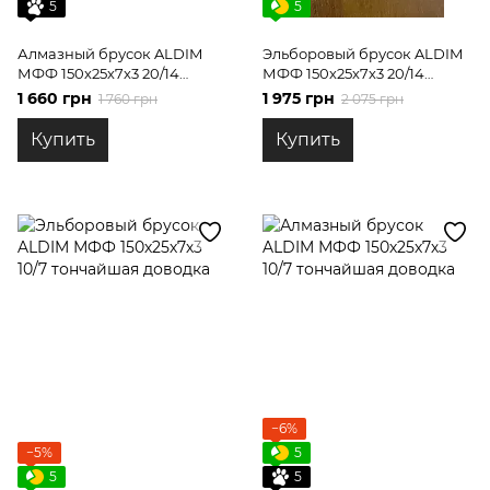
5
5
Алмазный брусок ALDIM
Эльборовый брусок ALDIM
МФФ 150х25х7х3 20/14
МФФ 150х25х7х3 20/14
тонкая доводка
тонкая доводка
1 660 грн
1 975 грн
1 760 грн
2 075 грн
Купить
Купить
−6%
−5%
5
5
5