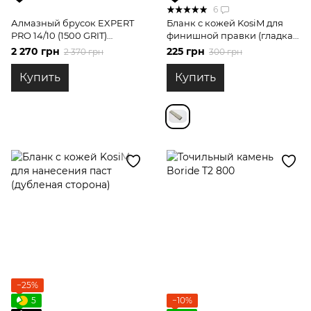
6
Алмазный брусок EXPERT
Бланк с кожей KosiM для
PRO 14/10 (1500 GRIT)
финишной правки (гладкая
160*25*7 на бланках PDT
сторона)
2 270 грн
225 грн
2 370 грн
300 грн
Tools
Купить
Купить
−25%
5
−10%