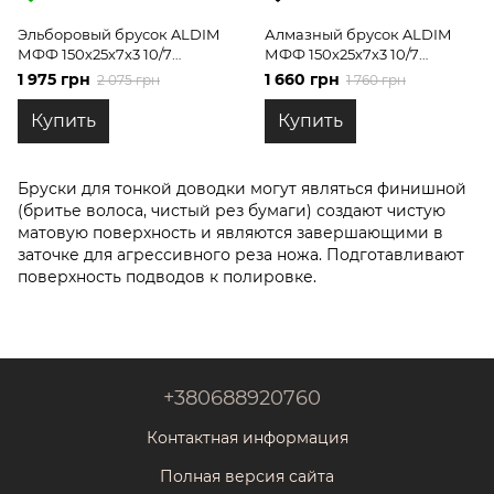
Эльборовый брусок ALDIM
Алмазный брусок ALDIM
МФФ 150х25х7х3 10/7
МФФ 150х25х7х3 10/7
тончайшая доводка
тончайшая доводка
1 975 грн
1 660 грн
2 075 грн
1 760 грн
Купить
Купить
Бруски для тонкой доводки могут являться финишной
(бритье волоса, чистый рез бумаги) создают чистую
матовую поверхность и являются завершающими в
заточке для агрессивного реза ножа. Подготавливают
поверхность подводов к полировке.
+380688920760
Контактная информация
Полная версия сайта