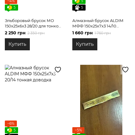
−4%
5
5
5
Эльборовый брусок МО
Алмазный брусок ALDIM
150х25х6х3 28/20 для тонкой
МФФ 150х25х7х3 14/10
доводки
тонкая доводка
2 250 грн
1 660 грн
2 350 грн
1 760 грн
Купить
Купить
−6%
5
−5%