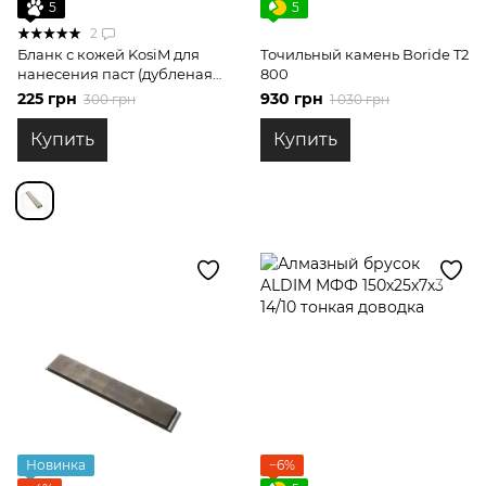
5
5
2
Бланк с кожей KosiM для
Точильный камень Boride T2
нанесения паст (дубленая
800
сторона)
225 грн
930 грн
300 грн
1 030 грн
Купить
Купить
Новинка
−6%