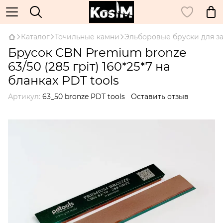
Каталог
Точильные камни
Эльборовые бруски для з
Брусок CBN Premium bronze
63/50 (285 гріт) 160*25*7 на
бланках PDT tools
Артикул:
63_50 bronze PDT tools
Оставить отзыв