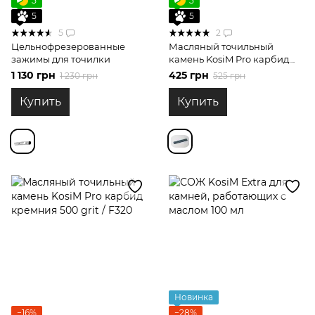
5
5
5
5
5
2
Цельнофрезерованные
Масляный точильный
зажимы для точилки
камень KosiM Pro карбид
кремния 150 grit
1 130 грн
425 грн
1 230 грн
525 грн
Купить
Купить
Новинка
−16%
−28%