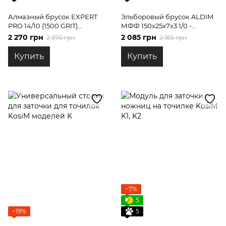
Алмазный брусок EXPERT
Эльборовый брусок ALDIM
PRO 14/10 (1500 GRIT)
МФФ 150x25x7х3 1/0 -
160*25*7 на бланках PDT
полировка
2 270 грн
2 085 грн
2 370 грн
2 185 грн
Tools
Купить
Купить
−7%
5
−19%
5