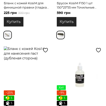
Бланк с кожей KosiM для
Брусок KosiM F150 1 шт
финишной правки (гладкая
150*25*55 мм Точильные
сторона)
камни, для ручной заточки
225 грн
590 грн
300 грн
режущего инструмента
Купить
Купить
Хит
−25%
−9%
5
5
5
5