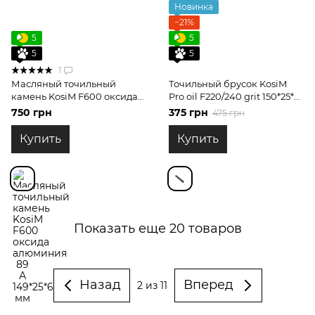
Новинка
−21%
5
5
5
5
1
Масляный точильный
Точильный брусок KosiM
камень KosiM F600 оксида
Pro oil F220/240 grit 150*25*6
алюминия 89 А 149*25*6 мм
мм карбид кремния для
750 грн
375 грн
475 грн
обдирочных работ
Купить
Купить
Показать еще 20 товаров
Назад
Вперед
2
из 11