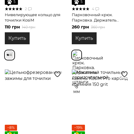
5
5
2
4
Нивелирующее кольцо для
Парковочный крюк.
точилки KosiM
Парковка. Держатель
горизонтальной штанги 8
110 грн
260 грн
140 грн
360 грн
мм
Купить
Купить
−8%
−19%