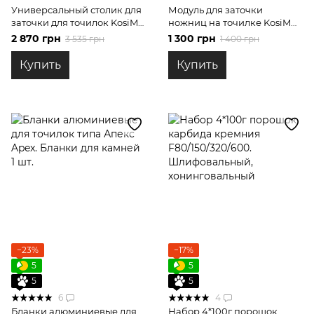
Универсальный столик для
Модуль для заточки
заточки для точилок KosiM
ножниц на точилке KosiM
моделей K
K1, K2
2 870 грн
1 300 грн
3 535 грн
1 400 грн
Купить
Купить
−23%
−17%
5
5
5
5
6
4
Бланки алюминиевые для
Набор 4*100г порошок