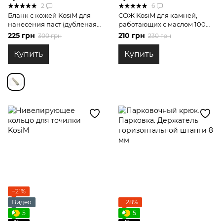
2
6
Бланк с кожей KosiM для
СОЖ KosiM для камней,
нанесения паст (дубленая
работающих с маслом 100
сторона)
мл
225 грн
210 грн
300 грн
230 грн
Купить
Купить
−21%
Видео
−28%
5
5