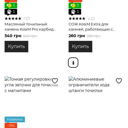
5
5
5
5
1
4
Масляный точильный
СОЖ KosiM Extra для
камень KosiM Pro карбид
камней, работающих с
кремния 500 grit / F320
маслом 100 мл
540 грн
260 грн
640 грн
360 грн
Купить
Купить
Новинка
−19%